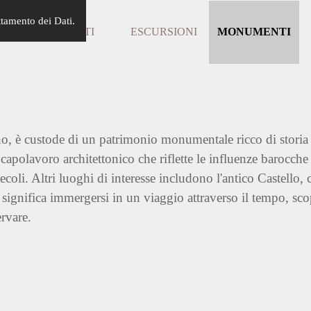
Salta menù
ttamento dei Dati.
LOCO
EVENTI
ESCURSIONI
MONUMENTI
▼
▼
▼
o, è custode di un patrimonio monumentale ricco di storia
apolavoro architettonico che riflette le influenze barocche
coli. Altri luoghi di interesse includono l'antico Castello,
gnifica immergersi in un viaggio attraverso il tempo, scopr
rvare.