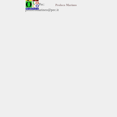
Indirizzo Pec:
Proloco Marineo
prolocomarineo@pec.it
Torna ai contenuti