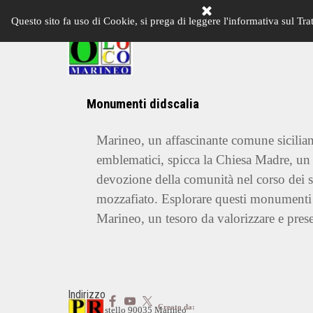
Vai ai contenuti
Questo sito fa uso di Cookie, si prega di leggere l'informativa sul Tra
HOME PAGE
LA PRO 
Monumenti didscalia
Marineo, un affascinante comune sicilian
emblematici, spicca la Chiesa Madre, un c
devozione della comunità nel corso dei se
mozzafiato. Esplorare questi monumenti si
Marineo, un tesoro da valorizzare e prese
Indirizzo
Creato da:
Piazza Castello 90035 Marineo