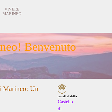
VIVERE
▼
▼
MARINEO
ineo! Benvenuto
di Marineo: Un
!
Castello
di