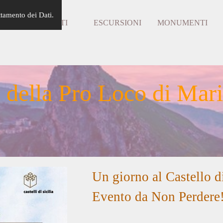
Salta menù
ttamento dei Dati.
LOCO
EVENTI
ESCURSIONI
MONUMENTI
▼
▼
▼
 della Pro Loco di Mar
Un giorno al Castello 
Evento da Non Perdere